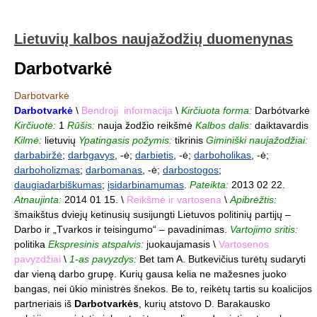
Lietuvių kalbos naujažodžių duomenynas
Darbotvarkė
Darbotvarkė
Darbotvarkė
\
Bendroji informacija
\
Kirčiuota forma:
Darbótvarkė
Kirčiuotė:
1
Rūšis:
nauja žodžio reikšmė
Kalbos dalis:
daiktavardis
Kilmė:
lietuvių
Ypatingasis požymis:
tikrinis
Giminiški naujažodžiai:
darbabiržė
;
darbgavys
, -ė;
darbietis
, -ė;
darboholikas
, -ė;
darboholizmas
;
darbomanas
, -ė;
darbostogos
;
daugiadarbiškumas
;
įsidarbinamumas
.
Pateikta:
2013 02 22.
Atnaujinta:
2014 01 15. \
Reikšmė ir vartosena
\
Apibrėžtis:
šmaikštus dviejų ketinusių susijungti Lietuvos politinių partijų –
Darbo ir „Tvarkos ir teisingumo“ – pavadinimas.
Vartojimo sritis:
politika
Ekspresinis atspalvis:
juokaujamasis \
Vartosenos
pavyzdžiai
\
1-as pavyzdys:
Bet tam A. Butkevičius turėtų sudaryti
dar vieną darbo grupę. Kurių gausa kelia ne mažesnes juoko
bangas, nei ūkio ministrės šnekos. Be to, reikėtų tartis su koalicijos
partneriais iš
Darbotvarkės
, kurių atstovo D. Barakausko