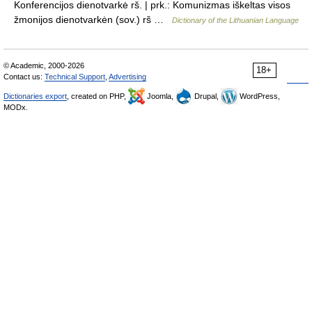
Konferencijos dienotvarkė rš. | prk.: Komunizmas iškeltas visos
žmonijos dienotvarkėn (sov.) rš …
Dictionary of the Lithuanian Language
© Academic, 2000-2026
18+
Contact us:
Technical Support
,
Advertising
Dictionaries export
, created on PHP,
Joomla,
Drupal,
WordPress,
MODx.