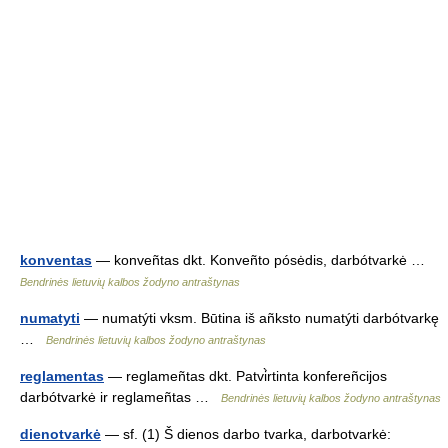
konventas
— konveñtas dkt. Konveñto pósėdis, darbótvarkė …
Bendrinės lietuvių kalbos žodyno antraštynas
numatyti
— numatýti vksm. Būtina iš añksto numatýti darbótvarkę
…
Bendrinės lietuvių kalbos žodyno antraštynas
reglamentas
— reglameñtas dkt. Patvi̇̀rtinta konfereñcijos
darbótvarkė ir reglameñtas …
Bendrinės lietuvių kalbos žodyno antraštynas
dienotvarkė
— sf. (1) Š dienos darbo tvarka, darbotvarkė: