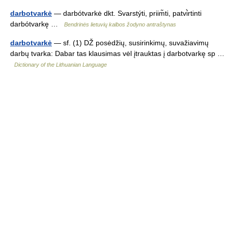
darbotvarkė
— darbótvarkė dkt. Svarstýti, priim̃ti, patvi̇̀rtinti
darbótvarkę …
Bendrinės lietuvių kalbos žodyno antraštynas
darbotvarkė
— sf. (1) DŽ posėdžių, susirinkimų, suvažiavimų
darbų tvarka: Dabar tas klausimas vėl įtrauktas į darbotvarkę sp …
Dictionary of the Lithuanian Language