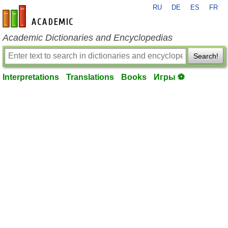
RU
DE
ES
FR
en-academic.com
Academic Dictionaries and Encyclopedias
Search!
Interpretations
Translations
Books
Игры ⚽