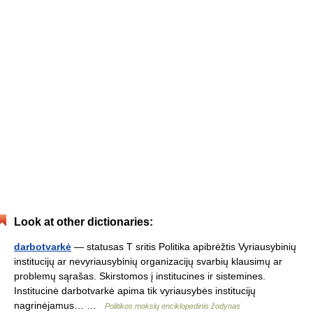
Look at other dictionaries:
darbotvarkė
— statusas T sritis Politika apibrėžtis Vyriausybinių
institucijų ar nevyriausybinių organizacijų svarbių klausimų ar
problemų sąrašas. Skirstomos į institucines ir sistemines.
Institucinė darbotvarkė apima tik vyriausybės institucijų
nagrinėjamus… …
Politikos mokslų enciklopedinis žodynas