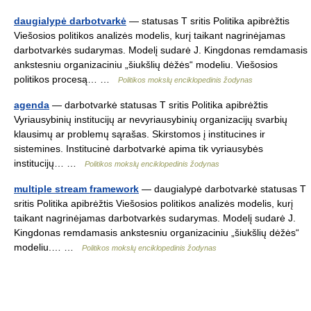
daugialypė darbotvarkė
— statusas T sritis Politika apibrėžtis
Viešosios politikos analizės modelis, kurį taikant nagrinėjamas
darbotvarkės sudarymas. Modelį sudarė J. Kingdonas remdamasis
ankstesniu organizaciniu „šiukšlių dėžės“ modeliu. Viešosios
politikos procesą… …
Politikos mokslų enciklopedinis žodynas
agenda
— darbotvarkė statusas T sritis Politika apibrėžtis
Vyriausybinių institucijų ar nevyriausybinių organizacijų svarbių
klausimų ar problemų sąrašas. Skirstomos į institucines ir
sistemines. Institucinė darbotvarkė apima tik vyriausybės
institucijų… …
Politikos mokslų enciklopedinis žodynas
multiple stream framework
— daugialypė darbotvarkė statusas T
sritis Politika apibrėžtis Viešosios politikos analizės modelis, kurį
taikant nagrinėjamas darbotvarkės sudarymas. Modelį sudarė J.
Kingdonas remdamasis ankstesniu organizaciniu „šiukšlių dėžės“
modeliu.… …
Politikos mokslų enciklopedinis žodynas