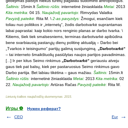
gebėjimas paistyti niekus turėtų pagaliau sudominti antropologus.
Šaltinis:
15min.lt
Šaltinio rūšis:
internetinė žiniasklaida
Metai:
2013
Kita metrika:
04 15.
Naujažodį pavartojo:
Rimvydas Valatka
Pavyzdį pateikė:
Rita M. \
2-as pavyzdys:
Žmogui, esančiam kiek
toliau nuo politikos ir „internetų“, žodis darbotvarkė suprantamas
labai paprastai: kaip kokio nors renginio planas ar darbo tvarka. \
Kitiems, šiek tiek smalsesniems, terminas darbotvarkė apibūdina
bene svarbiausią pastarųjų dienų politinę aktualiją – Darbo bei
„Tvarkos ir teisingumo“ partijų galimą susijungimą.
„Darbotvarkė“
– tai interneto šmaikštuolių pasiūlytas naujos partijos pavadinimas.
[...] Ir per kitus Seimo rinkimus
„Darbotvarkė“
geriausiu atveju
gaus tiek pat balsų, kiek per pastaruosius Seimo rinkimus gavo
Darbo partija. Bet labiau tikėtina – gaus mažiau.
Šaltinis:
15min.lt
Šaltinio rūšis:
internetinė žiniasklaida
Metai:
2013
Kita metrika:
02
22.
Naujažodį pavartojo:
Artūras Račas
Pavyzdį pateikė:
Rita M.
Lietuvių kalbos naujažodžių duomenynas
.
2015
.
Игры ⚽
Нужен реферат?
CEO
Eur